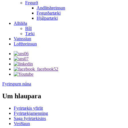
Fegurð
Andlitshreinsun
Fegurðartæki
Hjálpartæki
Alhliða
Bíll
Tæki
Vatnssíun
Lofthreinsun
Fyrirspurn núna
Um hlaupara
Fyrirtækis yfirlit
Fyrirtækjamenning
Saga fyrirtækisins
Verðlaun