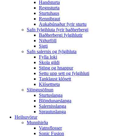
Handsturta
Regnsturta
Sturtuhaus
Rennibraut
Aukabúnaður fyrir sturtu
Safn fylgihluta fyrir baðherbergi
Baðherbergi fylgihlutir
Niðurföll
Sigti
Safn salernis og fylgihluta
Fylla loki
Skola gildi
Stöng og hnappur
Settu upp sett og fylgihluti
Tanklaust klósett
Klósettseta
Slöngusöfnun
Sturtuslanga
Blöndunarslanga
Salernisslanga
Sprautuslanga
Heilsuvörur
Munnhirða
Vatnsflosser
Sonic Fusion