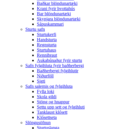
Baðkar blöndunartæki
Krani fyrir þvottahús
Bar blöndunartæki
Skynjara blöndunartæki
Sápuskammari
Sturtu safn
Sturtukerfi
Handsturta
Regnsturta
Sturtuhaus
Rennibraut
Aukabúnaður fyrir sturtu
Safn fylgihluta fyrir baðherbergi
Baðherbergi fylgihlutir
Niðurföll
Sigti
Safn salernis og fylgihluta
Fylla loki
Skola gildi
Stöng og hnappur
Settu upp sett og fylgihluti
Tanklaust klósett
Klósettseta
Slöngusöfnun
Sturtuslanga