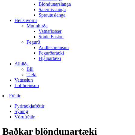
Blöndunarslanga
Salernisslanga
Sprautuslanga
Heilsuvörur
Munnhirða
Vatnsflosser
Sonic Fusion
Fegurð
Andlitshreinsun
Fegurðartæki
Hjálpartæki
Alhliða
Bíll
Tæki
Vatnssíun
Lofthreinsun
Fréttir
Fyrirtækjafréttir
Sýning
Vörufréttir
Baðkar blöndunartæki