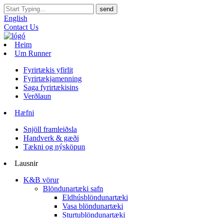
English
Contact Us
Heim
Um Runner
Fyrirtækis yfirlit
Fyrirtækjamenning
Saga fyrirtækisins
Verðlaun
Hæfni
Snjöll framleiðsla
Handverk & gæði
Tækni og nýsköpun
Lausnir
K&B vörur
Blöndunartæki safn
Eldhúsblöndunartæki
Vasa blöndunartæki
Sturtublöndunartæki