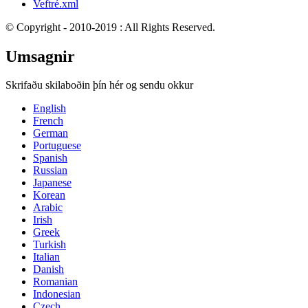
Veftré.xml
© Copyright - 2010-2019 : All Rights Reserved.
Umsagnir
Skrifaðu skilaboðin þín hér og sendu okkur
English
French
German
Portuguese
Spanish
Russian
Japanese
Korean
Arabic
Irish
Greek
Turkish
Italian
Danish
Romanian
Indonesian
Czech