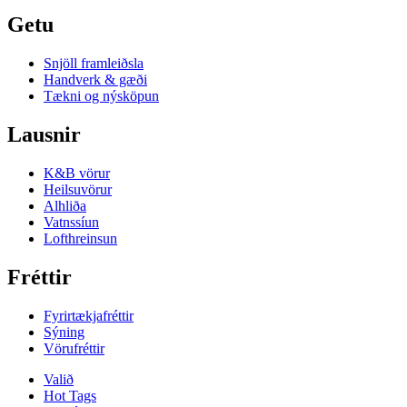
Getu
Snjöll framleiðsla
Handverk & gæði
Tækni og nýsköpun
Lausnir
K&B vörur
Heilsuvörur
Alhliða
Vatnssíun
Lofthreinsun
Fréttir
Fyrirtækjafréttir
Sýning
Vörufréttir
Valið
Hot Tags