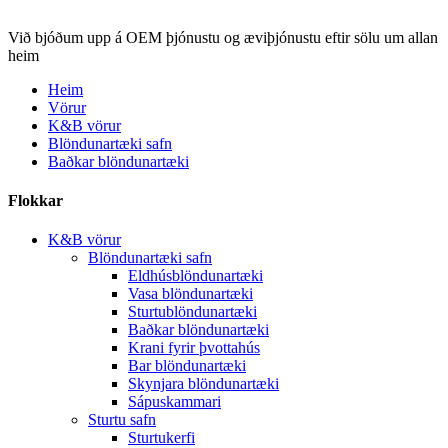
Við bjóðum upp á OEM þjónustu og æviþjónustu eftir sölu um allan
heim
Heim
Vörur
K&B vörur
Blöndunartæki safn
Baðkar blöndunartæki
Flokkar
K&B vörur
Blöndunartæki safn
Eldhúsblöndunartæki
Vasa blöndunartæki
Sturtublöndunartæki
Baðkar blöndunartæki
Krani fyrir þvottahús
Bar blöndunartæki
Skynjara blöndunartæki
Sápuskammari
Sturtu safn
Sturtukerfi