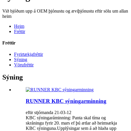
Við bjóðum upp á OEM þjónustu og æviþjónustu eftir sölu um allan
heim
Heim
Fréttir
Fréttir
Fyrirtækjafréttir
Sýning
Vörufréttir
Sýning
RUNNER KBC sýningarminning
eftir stjórnanda 21-03-12
KBC sýningaráminning: Panta skal tíma og
skráningu fyrir 20. mars ef þú ætlar að heimsækja
KBC sýninguna.Upplýsingar sem á að hlaða upp