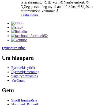
fyrir skráningu: ①ID kort, ②Nauðsynskort, ③
Nýleg persónuleg mynd án höfuðfats, ④Skjáskot
af forritskóða Velkomin á...
Lestu meira
Fyrirspurn núna
Um hlaupara
Fyrirtækis yfirlit
Fyrirtækjamenning
Saga fyrirtækisins
Verðlaun
Getu
Snjöll framleiðsla
Handverk & gæði