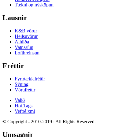
Tækni og nýsköpun
Lausnir
K&B vörur
Heilsuvörur
Alhliða
Vatnssíun
Lofthreinsun
Fréttir
Fyrirtækjafréttir
Sýning
Vörufréttir
Valið
Hot Tags
Veftré.xml
© Copyright - 2010-2019 : All Rights Reserved.
Umsagnir