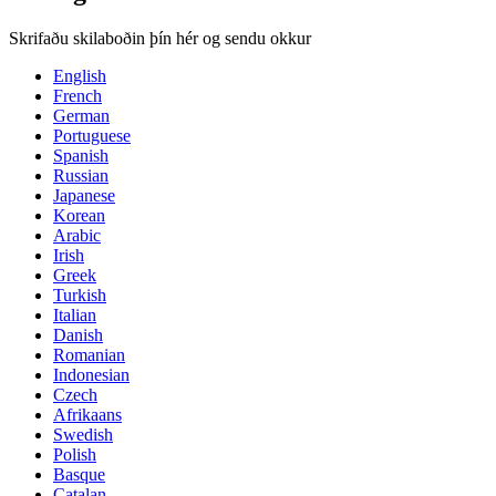
Skrifaðu skilaboðin þín hér og sendu okkur
English
French
German
Portuguese
Spanish
Russian
Japanese
Korean
Arabic
Irish
Greek
Turkish
Italian
Danish
Romanian
Indonesian
Czech
Afrikaans
Swedish
Polish
Basque
Catalan