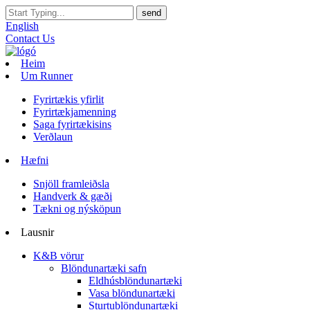
English
Contact Us
Heim
Um Runner
Fyrirtækis yfirlit
Fyrirtækjamenning
Saga fyrirtækisins
Verðlaun
Hæfni
Snjöll framleiðsla
Handverk & gæði
Tækni og nýsköpun
Lausnir
K&B vörur
Blöndunartæki safn
Eldhúsblöndunartæki
Vasa blöndunartæki
Sturtublöndunartæki