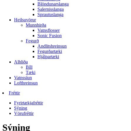
Blöndunarslanga
Salernisslanga
Sprautuslanga
Heilsuvörur
Munnhirða
Vatnsflosser
Sonic Fusion
Fegurð
Andlitshreinsun
Fegurðartæki
Hjálpartæki
Alhliða
Bíll
Tæki
Vatnssíun
Lofthreinsun
Fréttir
Fyrirtækjafréttir
Sýning
Vörufréttir
Sýning