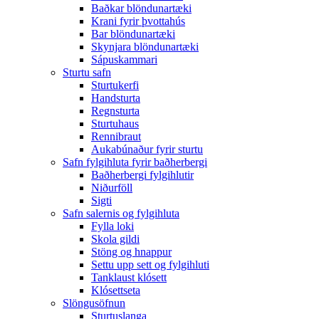
Baðkar blöndunartæki
Krani fyrir þvottahús
Bar blöndunartæki
Skynjara blöndunartæki
Sápuskammari
Sturtu safn
Sturtukerfi
Handsturta
Regnsturta
Sturtuhaus
Rennibraut
Aukabúnaður fyrir sturtu
Safn fylgihluta fyrir baðherbergi
Baðherbergi fylgihlutir
Niðurföll
Sigti
Safn salernis og fylgihluta
Fylla loki
Skola gildi
Stöng og hnappur
Settu upp sett og fylgihluti
Tanklaust klósett
Klósettseta
Slöngusöfnun
Sturtuslanga