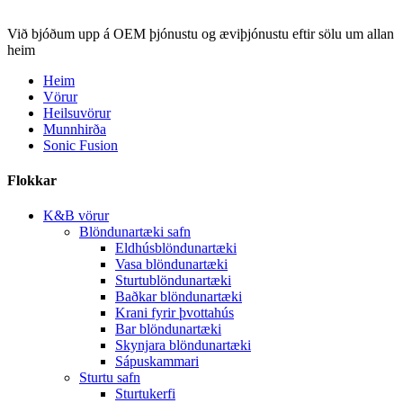
Við bjóðum upp á OEM þjónustu og æviþjónustu eftir sölu um allan
heim
Heim
Vörur
Heilsuvörur
Munnhirða
Sonic Fusion
Flokkar
K&B vörur
Blöndunartæki safn
Eldhúsblöndunartæki
Vasa blöndunartæki
Sturtublöndunartæki
Baðkar blöndunartæki
Krani fyrir þvottahús
Bar blöndunartæki
Skynjara blöndunartæki
Sápuskammari
Sturtu safn
Sturtukerfi