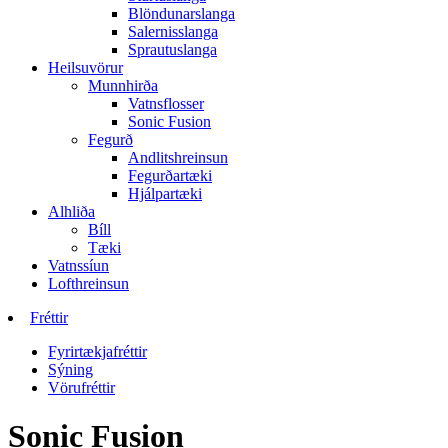
Blöndunarslanga
Salernisslanga
Sprautuslanga
Heilsuvörur
Munnhirða
Vatnsflosser
Sonic Fusion
Fegurð
Andlitshreinsun
Fegurðartæki
Hjálpartæki
Alhliða
Bíll
Tæki
Vatnssíun
Lofthreinsun
Fréttir
Fyrirtækjafréttir
Sýning
Vörufréttir
Sonic Fusion