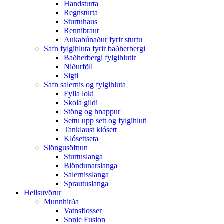
Handsturta
Regnsturta
Sturtuhaus
Rennibraut
Aukabúnaður fyrir sturtu
Safn fylgihluta fyrir baðherbergi
Baðherbergi fylgihlutir
Niðurföll
Sigti
Safn salernis og fylgihluta
Fylla loki
Skola gildi
Stöng og hnappur
Settu upp sett og fylgihluti
Tanklaust klósett
Klósettseta
Slöngusöfnun
Sturtuslanga
Blöndunarslanga
Salernisslanga
Sprautuslanga
Heilsuvörur
Munnhirða
Vatnsflosser
Sonic Fusion