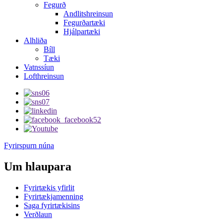
Fegurð
Andlitshreinsun
Fegurðartæki
Hjálpartæki
Alhliða
Bíll
Tæki
Vatnssíun
Lofthreinsun
Fyrirspurn núna
Um hlaupara
Fyrirtækis yfirlit
Fyrirtækjamenning
Saga fyrirtækisins
Verðlaun