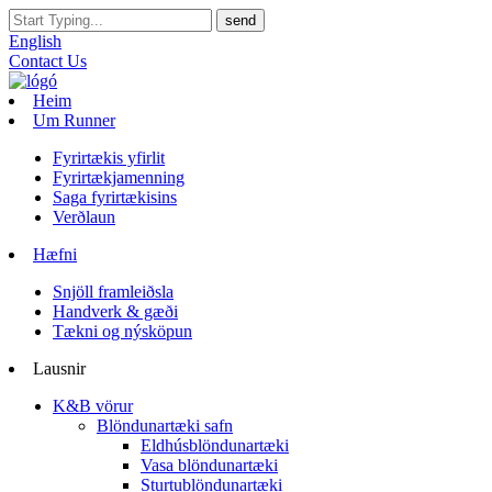
English
Contact Us
Heim
Um Runner
Fyrirtækis yfirlit
Fyrirtækjamenning
Saga fyrirtækisins
Verðlaun
Hæfni
Snjöll framleiðsla
Handverk & gæði
Tækni og nýsköpun
Lausnir
K&B vörur
Blöndunartæki safn
Eldhúsblöndunartæki
Vasa blöndunartæki
Sturtublöndunartæki