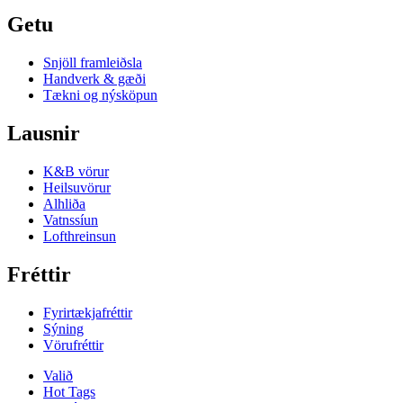
Getu
Snjöll framleiðsla
Handverk & gæði
Tækni og nýsköpun
Lausnir
K&B vörur
Heilsuvörur
Alhliða
Vatnssíun
Lofthreinsun
Fréttir
Fyrirtækjafréttir
Sýning
Vörufréttir
Valið
Hot Tags