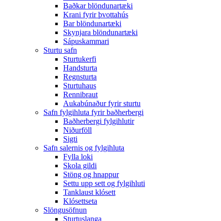
Baðkar blöndunartæki
Krani fyrir þvottahús
Bar blöndunartæki
Skynjara blöndunartæki
Sápuskammari
Sturtu safn
Sturtukerfi
Handsturta
Regnsturta
Sturtuhaus
Rennibraut
Aukabúnaður fyrir sturtu
Safn fylgihluta fyrir baðherbergi
Baðherbergi fylgihlutir
Niðurföll
Sigti
Safn salernis og fylgihluta
Fylla loki
Skola gildi
Stöng og hnappur
Settu upp sett og fylgihluti
Tanklaust klósett
Klósettseta
Slöngusöfnun
Sturtuslanga