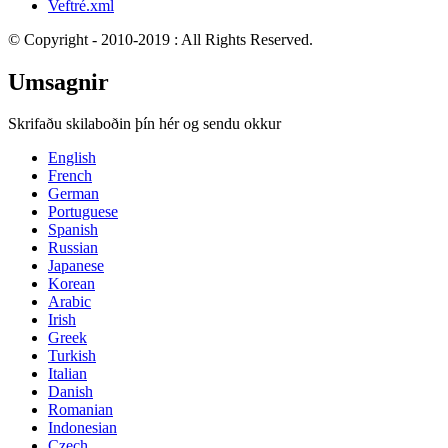
Veftré.xml
© Copyright - 2010-2019 : All Rights Reserved.
Umsagnir
Skrifaðu skilaboðin þín hér og sendu okkur
English
French
German
Portuguese
Spanish
Russian
Japanese
Korean
Arabic
Irish
Greek
Turkish
Italian
Danish
Romanian
Indonesian
Czech