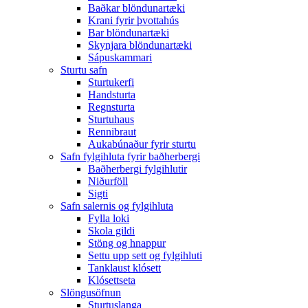
Baðkar blöndunartæki
Krani fyrir þvottahús
Bar blöndunartæki
Skynjara blöndunartæki
Sápuskammari
Sturtu safn
Sturtukerfi
Handsturta
Regnsturta
Sturtuhaus
Rennibraut
Aukabúnaður fyrir sturtu
Safn fylgihluta fyrir baðherbergi
Baðherbergi fylgihlutir
Niðurföll
Sigti
Safn salernis og fylgihluta
Fylla loki
Skola gildi
Stöng og hnappur
Settu upp sett og fylgihluti
Tanklaust klósett
Klósettseta
Slöngusöfnun
Sturtuslanga