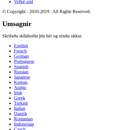
Veftré.xml
© Copyright - 2010-2019 : All Rights Reserved.
Umsagnir
Skrifaðu skilaboðin þín hér og sendu okkur
English
French
German
Portuguese
Spanish
Russian
Japanese
Korean
Arabic
Irish
Greek
Turkish
Italian
Danish
Romanian
Indonesian
Czech