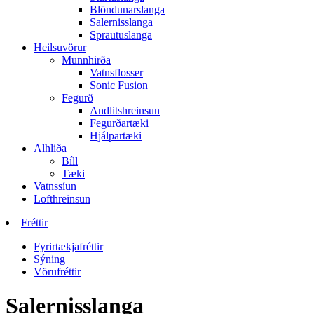
Blöndunarslanga
Salernisslanga
Sprautuslanga
Heilsuvörur
Munnhirða
Vatnsflosser
Sonic Fusion
Fegurð
Andlitshreinsun
Fegurðartæki
Hjálpartæki
Alhliða
Bíll
Tæki
Vatnssíun
Lofthreinsun
Fréttir
Fyrirtækjafréttir
Sýning
Vörufréttir
Salernisslanga