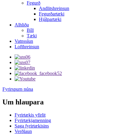
Fegurð
Andlitshreinsun
Fegurðartæki
Hjálpartæki
Alhliða
Bíll
Tæki
Vatnssíun
Lofthreinsun
Fyrirspurn núna
Um hlaupara
Fyrirtækis yfirlit
Fyrirtækjamenning
Saga fyrirtækisins
Verðlaun