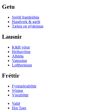
Getu
Snjöll framleiðsla
Handverk & gæði
Tækni og nýsköpun
Lausnir
K&B vörur
Heilsuvörur
Alhliða
Vatnssíun
Lofthreinsun
Fréttir
Fyrirtækjafréttir
Sýning
Vörufréttir
Valið
Hot Tags