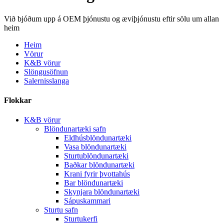
Við bjóðum upp á OEM þjónustu og æviþjónustu eftir sölu um allan
heim
Heim
Vörur
K&B vörur
Slöngusöfnun
Salernisslanga
Flokkar
K&B vörur
Blöndunartæki safn
Eldhúsblöndunartæki
Vasa blöndunartæki
Sturtublöndunartæki
Baðkar blöndunartæki
Krani fyrir þvottahús
Bar blöndunartæki
Skynjara blöndunartæki
Sápuskammari
Sturtu safn
Sturtukerfi