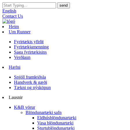
English
Contact Us
Heim
Um Runner
Fyrirtækis yfirlit
Fyrirtækjamenning
Saga fyrirtækisins
Verðlaun
Hæfni
Snjöll framleiðsla
Handverk & gæði
Tækni og nýsköpun
Lausnir
K&B vörur
Blöndunartæki safn
Eldhúsblöndunartæki
Vasa blöndunartæki
Sturtublöndunartæki