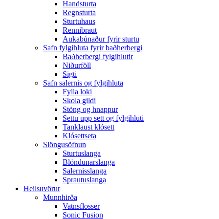
Handsturta
Regnsturta
Sturtuhaus
Rennibraut
Aukabúnaður fyrir sturtu
Safn fylgihluta fyrir baðherbergi
Baðherbergi fylgihlutir
Niðurföll
Sigti
Safn salernis og fylgihluta
Fylla loki
Skola gildi
Stöng og hnappur
Settu upp sett og fylgihluti
Tanklaust klósett
Klósettseta
Slöngusöfnun
Sturtuslanga
Blöndunarslanga
Salernisslanga
Sprautuslanga
Heilsuvörur
Munnhirða
Vatnsflosser
Sonic Fusion