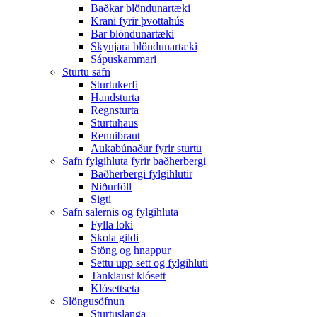
Baðkar blöndunartæki
Krani fyrir þvottahús
Bar blöndunartæki
Skynjara blöndunartæki
Sápuskammari
Sturtu safn
Sturtukerfi
Handsturta
Regnsturta
Sturtuhaus
Rennibraut
Aukabúnaður fyrir sturtu
Safn fylgihluta fyrir baðherbergi
Baðherbergi fylgihlutir
Niðurföll
Sigti
Safn salernis og fylgihluta
Fylla loki
Skola gildi
Stöng og hnappur
Settu upp sett og fylgihluti
Tanklaust klósett
Klósettseta
Slöngusöfnun
Sturtuslanga