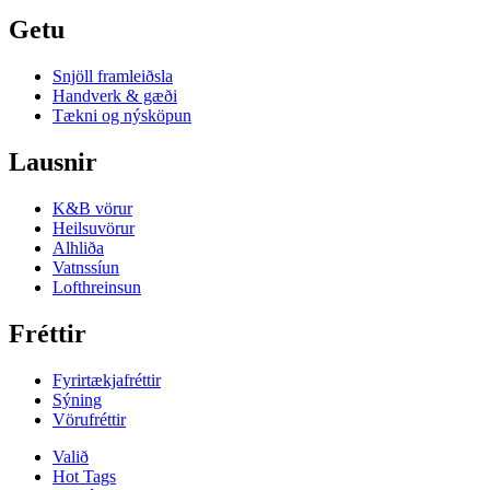
Getu
Snjöll framleiðsla
Handverk & gæði
Tækni og nýsköpun
Lausnir
K&B vörur
Heilsuvörur
Alhliða
Vatnssíun
Lofthreinsun
Fréttir
Fyrirtækjafréttir
Sýning
Vörufréttir
Valið
Hot Tags