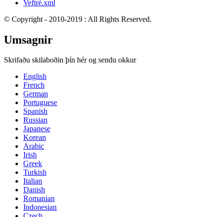
Veftré.xml
© Copyright - 2010-2019 : All Rights Reserved.
Umsagnir
Skrifaðu skilaboðin þín hér og sendu okkur
English
French
German
Portuguese
Spanish
Russian
Japanese
Korean
Arabic
Irish
Greek
Turkish
Italian
Danish
Romanian
Indonesian
Czech