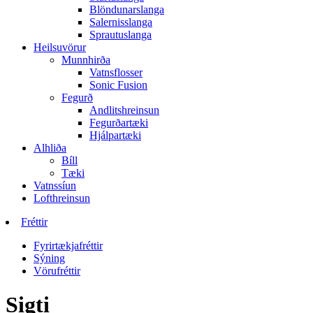
Blöndunarslanga
Salernisslanga
Sprautuslanga
Heilsuvörur
Munnhirða
Vatnsflosser
Sonic Fusion
Fegurð
Andlitshreinsun
Fegurðartæki
Hjálpartæki
Alhliða
Bíll
Tæki
Vatnssíun
Lofthreinsun
Fréttir
Fyrirtækjafréttir
Sýning
Vörufréttir
Sigti