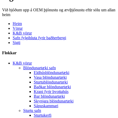
Við bjóðum upp á OEM þjónustu og æviþjónustu eftir sölu um allan
heim
Heim
Vörur
K&B vörur
Safn fylgihluta fyrir baðherbergi
Sigti
Flokkar
K&B vörur
Blöndunartæki safn
Eldhúsblöndunartæki
Vasa blöndunartæki
Sturtublöndunartæki
Baðkar blöndunartæki
Krani fyrir þvottahús
Bar blöndunartæki
Skynjara blöndunartæki
Sápuskammari
Sturtu safn
Sturtukerfi