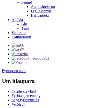
Fegurð
Andlitshreinsun
Fegurðartæki
Hjálpartæki
Alhliða
Bíll
Tæki
Vatnssíun
Lofthreinsun
Fyrirspurn núna
Um hlaupara
Fyrirtækis yfirlit
Fyrirtækjamenning
Saga fyrirtækisins
Verðlaun