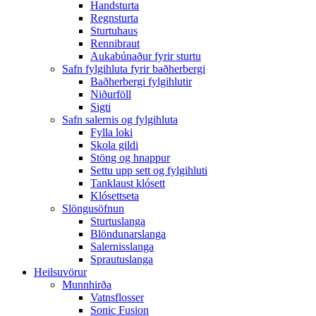
Handsturta
Regnsturta
Sturtuhaus
Rennibraut
Aukabúnaður fyrir sturtu
Safn fylgihluta fyrir baðherbergi
Baðherbergi fylgihlutir
Niðurföll
Sigti
Safn salernis og fylgihluta
Fylla loki
Skola gildi
Stöng og hnappur
Settu upp sett og fylgihluti
Tanklaust klósett
Klósettseta
Slöngusöfnun
Sturtuslanga
Blöndunarslanga
Salernisslanga
Sprautuslanga
Heilsuvörur
Munnhirða
Vatnsflosser
Sonic Fusion