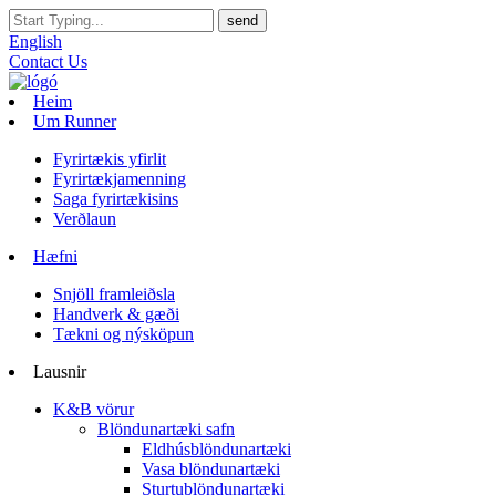
English
Contact Us
Heim
Um Runner
Fyrirtækis yfirlit
Fyrirtækjamenning
Saga fyrirtækisins
Verðlaun
Hæfni
Snjöll framleiðsla
Handverk & gæði
Tækni og nýsköpun
Lausnir
K&B vörur
Blöndunartæki safn
Eldhúsblöndunartæki
Vasa blöndunartæki
Sturtublöndunartæki